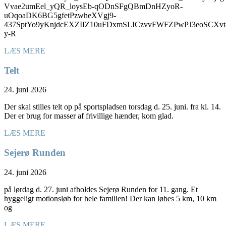
Vvae2umEel_yQR_loysEb-qODnSFgQBmDnHZyoR-
uOqoaDK6BG5gfetPzwheXVgj9-
437SptYo9yKnjdcEXZIIZ10uFDxmSLICzvvFWFZPwPJ3eoSC
y-R
LÆS MERE
Telt
24. juni 2026
Der skal stilles telt op på sportspladsen torsdag d. 25. juni. fra kl. 14.
Der er brug for masser af frivillige hænder, kom glad.
LÆS MERE
Sejerø Runden
24. juni 2026
på lørdag d. 27. juni afholdes Sejerø Runden for 11. gang. Et
hyggeligt motionsløb for hele familien! Der kan løbes 5 km, 10 km
og
LÆS MERE