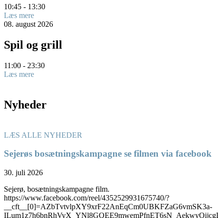
10:45 - 13:30
Læs mere
08.
august
2026
Spil og grill
11:00 - 23:30
Læs mere
Nyheder
LÆS ALLE NYHEDER
Sejerøs bosætningskampagne se filmen via facebook
30. juli 2026
Sejerø, bosætningskampagne film.
https://www.facebook.com/reel/4352529931675740/?
__cft__[0]=AZbTvtvlpXY9xrF22AnEqCm0UBKFZaG6vmSK3a-
ILum1z7h6bnRhVyX_YNl8GQEE9mwemPfnET6sN_AekwyOijcg