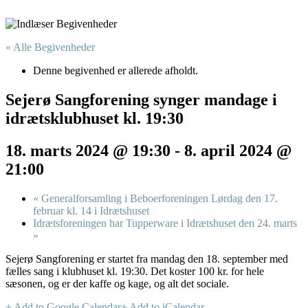
« Alle Begivenheder
Denne begivenhed er allerede afholdt.
Sejerø Sangforening synger mandage i
idrætsklubhuset kl. 19:30
18. marts 2024 @ 19:30
-
8. april 2024 @
21:00
«
Generalforsamling i Beboerforeningen Lørdag den 17.
februar kl. 14 i Idrætshuset
Idrætsforeningen har Tupperware i Idrætshuset den 24. marts
»
Sejerø Sangforening er startet fra mandag den 18. september med
fælles sang i klubhuset kl. 19:30. Det koster 100 kr. for hele
sæsonen, og er der kaffe og kage, og alt det sociale.
+ Add to Google Calendar
+ Add to iCalendar