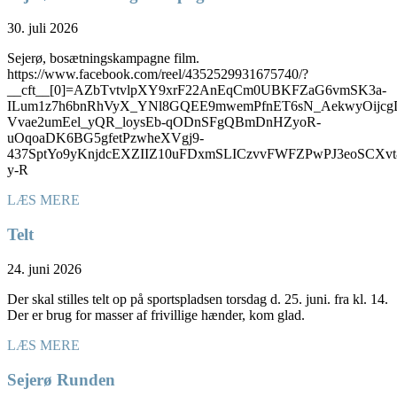
30. juli 2026
Sejerø, bosætningskampagne film.
https://www.facebook.com/reel/4352529931675740/?
__cft__[0]=AZbTvtvlpXY9xrF22AnEqCm0UBKFZaG6vmSK3a-
ILum1z7h6bnRhVyX_YNl8GQEE9mwemPfnET6sN_AekwyOijcg
Vvae2umEel_yQR_loysEb-qODnSFgQBmDnHZyoR-
uOqoaDK6BG5gfetPzwheXVgj9-
437SptYo9yKnjdcEXZIIZ10uFDxmSLICzvvFWFZPwPJ3eoSC
y-R
LÆS MERE
Telt
24. juni 2026
Der skal stilles telt op på sportspladsen torsdag d. 25. juni. fra kl. 14.
Der er brug for masser af frivillige hænder, kom glad.
LÆS MERE
Sejerø Runden