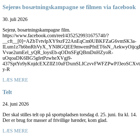
Sejerøs bosætningskampagne se filmen via facebook
30. juli 2026
Sejerø, bosætningskampagne film.
https://www.facebook.com/reel/4352529931675740/?
__cft__[0]=AZbTvtvlpXY9xrF22AnEqCm0UBKFZaG6vmSK3a-
ILum1z7h6bnRhVyX_YNl8GQEE9mwemPfnET6sN_AekwyOijcg
Vvae2umEel_yQR_loysEb-qODnSFgQBmDnHZyoR-
uOqoaDK6BG5gfetPzwheXVgj9-
437SptYo9yKnjdcEXZIIZ10uFDxmSLICzvvFWFZPwPJ3eoSC
y-R
LÆS MERE
Telt
24. juni 2026
Der skal stilles telt op på sportspladsen torsdag d. 25. juni. fra kl. 14.
Der er brug for masser af frivillige hænder, kom glad.
LÆS MERE