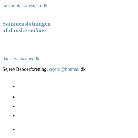
facebook.com/sejerodk
Sammenslutningen
af danske småøer
danske-smaaoer.dk
Sejerø Beboerforening:
sejero@hotmail.
dk
Om Sejerø
Beboere – boliger
Erhverv
Fakta
Sejerø havn