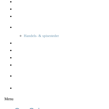
Naturen & landskabet
Offentlige services
Transport
Oplev Sejerø
Handels- & spisesteder
Overnatning
Foreninger, kultur & sport
Oplevelser
Seværdigheder
Kalender
Nyheder
Menu