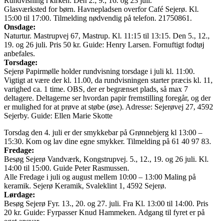
Rundvisning i kirken. Den 2., 9., 16. og 23 juli.
Glasværksted for børn. Havnepladsen overfor Café Sejerø. Kl.
15:00 til 17:00. Tilmelding nødvendig på telefon. 21750861.
Onsdage:
Naturtur. Mastrupvej 67, Mastrup. Kl. 11:15 til 13:15. Den 5., 12.,
19. og 26 juli. Pris 50 kr. Guide: Henry Larsen. Fornuftigt fodtøj
anbefales.
Torsdage:
Sejerø Papirmølle holder rundvisning torsdage i juli kl. 11:00.
Vigtigt at være der kl. 11.00, da rundvisningen starter præcis kl. 11,
varighed ca. 1 time. OBS, der er begrænset plads, så max 7
deltagere. Deltagerne ser hvordan papir fremstilling foregår, og der
er mulighed for at prøve at støbe (øse). Adresse: Sejerøvej 27, 4592
Sejerby. Guide: Ellen Marie Skotte
Torsdag den 4. juli er der smykkebar på Grønnebjerg kl 13:00 –
15:30. Kom og lav dine egne smykker. Tilmelding på 61 40 97 83.
Fredage:
Besøg Sejerø Vandværk, Kongstrupvej. 5., 12., 19. og 26 juli. Kl.
14:00 til 15:00. Guide Peter Rasmussen.
Alle Fredage i juli og august mellem 10:00 – 13:00 Maling på
keramik. Sejerø Keramik, Svaleklint 1, 4592 Sejerø.
Lørdage:
Besøg Sejerø Fyr. 13., 20. og 27. juli. Fra Kl. 13:00 til 14:00. Pris
20 kr. Guide: Fyrpasser Knud Hammeken. Adgang til fyret er på