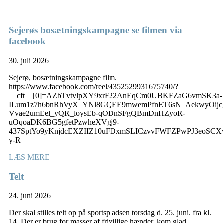
Sejerøs bosætningskampagne se filmen via
facebook
30. juli 2026
Sejerø, bosætningskampagne film.
https://www.facebook.com/reel/4352529931675740/?
__cft__[0]=AZbTvtvlpXY9xrF22AnEqCm0UBKFZaG6vmSK3a-
ILum1z7h6bnRhVyX_YNl8GQEE9mwemPfnET6sN_AekwyOijc
Vvae2umEel_yQR_loysEb-qODnSFgQBmDnHZyoR-
uOqoaDK6BG5gfetPzwheXVgj9-
437SptYo9yKnjdcEXZIIZ10uFDxmSLICzvvFWFZPwPJ3eoS
y-R
LÆS MERE
Telt
24. juni 2026
Der skal stilles telt op på sportspladsen torsdag d. 25. juni. fra kl.
14. Der er brug for masser af frivillige hænder, kom glad.