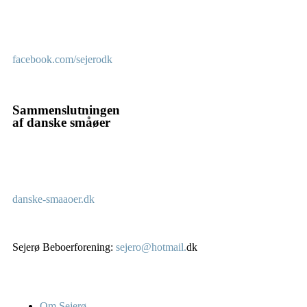
facebook.com/sejerodk
Sammenslutningen
af danske småøer
danske-smaaoer.dk
Sejerø Beboerforening:
sejero@hotmail.
dk
Om Sejerø