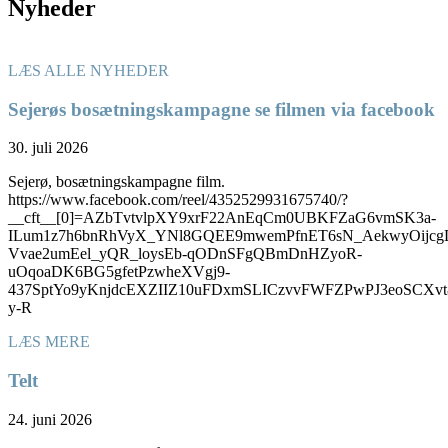
Nyheder
LÆS ALLE NYHEDER
Sejerøs bosætningskampagne se filmen via facebook
30. juli 2026
Sejerø, bosætningskampagne film.
https://www.facebook.com/reel/4352529931675740/?
__cft__[0]=AZbTvtvlpXY9xrF22AnEqCm0UBKFZaG6vmSK3a-
ILum1z7h6bnRhVyX_YNl8GQEE9mwemPfnET6sN_AekwyOijcg
Vvae2umEel_yQR_loysEb-qODnSFgQBmDnHZyoR-
uOqoaDK6BG5gfetPzwheXVgj9-
437SptYo9yKnjdcEXZIIZ10uFDxmSLICzvvFWFZPwPJ3eoSC
y-R
LÆS MERE
Telt
24. juni 2026