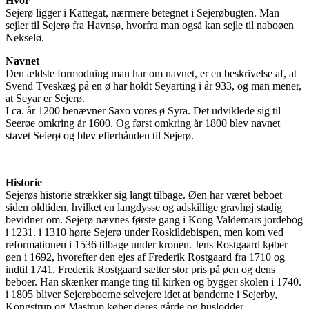
Hvor
Sejerø ligger i Kattegat, nærmere betegnet i Sejerøbugten. Man
sejler til Sejerø fra Havnsø, hvorfra man også kan sejle til naboøen
Nekselø.
Navnet
Den ældste formodning man har om navnet, er en beskrivelse af, at
Svend Tveskæg på en ø har holdt Seyarting i år 933, og man mener,
at Seyar er Sejerø.
I ca. år 1200 benævner Saxo vores ø Syra. Det udviklede sig til
Seerøe omkring år 1600. Og først omkring år 1800 blev navnet
stavet Seierø og blev efterhånden til Sejerø.
Historie
Sejerøs historie strækker sig langt tilbage. Øen har været beboet
siden oldtiden, hvilket en langdysse og adskillige gravhøj stadig
bevidner om. Sejerø nævnes første gang i Kong Valdemars jordebog
i 1231. i 1310 hørte Sejerø under Roskildebispen, men kom ved
reformationen i 1536 tilbage under kronen. Jens Rostgaard køber
øen i 1692, hvorefter den ejes af Frederik Rostgaard fra 1710 og
indtil 1741. Frederik Rostgaard sætter stor pris på øen og dens
beboer. Han skænker mange ting til kirken og bygger skolen i 1740.
i 1805 bliver Sejerøboerne selvejere idet at bønderne i Sejerby,
Kongstrup og Mastrup køber deres gårde og huslodder.