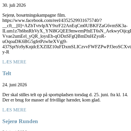
30. juli 2026
Sejerø, bosætningskampagne film.
https://www.facebook.com/reel/4352529931675740/?
__cft__[0]=AZbTvtvlpXY9xrF22AnEqCm0UBKFZaG6vmSK3a-
ILum1z7h6bnRhVyX_YNl8GQEE9mwemPfnET6sN_AekwyOijcg
Vvae2umEel_yQR_loysEb-qODnSFgQBmDnHZyoR-
uOqoaDK6BG5gfetPzwheXVgj9-
437SptYo9yKnjdcEXZIIZ10uFDxmSLICzvvFWFZPwPJ3eoSC
y-R
LÆS MERE
Telt
24. juni 2026
Der skal stilles telt op på sportspladsen torsdag d. 25. juni. fra kl. 14.
Der er brug for masser af frivillige hænder, kom glad.
LÆS MERE
Sejerø Runden