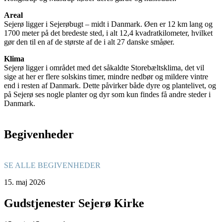
Areal
Sejerø ligger i Sejerøbugt – midt i Danmark. Øen er 12 km lang og
1700 meter på det bredeste sted, i alt 12,4 kvadratkilometer, hvilket
gør den til en af de største af de i alt 27 danske småøer.
Klima
Sejerø ligger i området med det såkaldte Storebæltsklima, det vil
sige at her er flere solskins timer, mindre nedbør og mildere vintre
end i resten af Danmark. Dette påvirker både dyre og plantelivet, og
på Sejerø ses nogle planter og dyr som kun findes få andre steder i
Danmark.
Begivenheder
SE ALLE BEGIVENHEDER
15.
maj
2026
Gudstjenester Sejerø Kirke