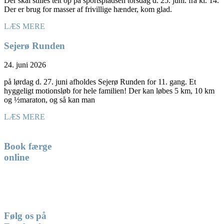
Der skal stilles telt op på sportspladsen torsdag d. 25. juni. fra kl. 14.
Der er brug for masser af frivillige hænder, kom glad.
LÆS MERE
Sejerø Runden
24. juni 2026
på lørdag d. 27. juni afholdes Sejerø Runden for 11. gang. Et
hyggeligt motionsløb for hele familien! Der kan løbes 5 km, 10 km
og ½maraton, og så kan man
LÆS MERE
Book færge
online
Følg os på