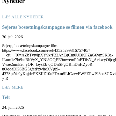
Nyheder
LÆS ALLE NYHEDER
Sejerøs bosætningskampagne se filmen via facebook
30. juli 2026
Sejerø, bosætningskampagne film.
https://www.facebook.com/reel/4352529931675740/?
__cft__[0]=AZbTvtvlpXY9xrF22AnEqCm0UBKFZaG6vmSK3a-
ILum1z7h6bnRhVyX_YNl8GQEE9mwemPfnET6sN_AekwyOijcg
Vvae2umEel_yQR_loysEb-qODnSFgQBmDnHZyoR-
uOqoaDK6BG5gfetPzwheXVgj9-
437SptYo9yKnjdcEXZIIZ10uFDxmSLICzvvFWFZPwPJ3eoSC
y-R
LÆS MERE
Telt
24. juni 2026