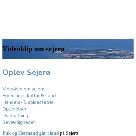
Videoklip om sejerø
Oplev Sejerø
Videoklip om sejerø
Foreninger, kultur & sport
Handels- & spisesteder
Oplevelser
Overnatning
Seværdigheder
Puk og Hermand går i land
på Sejerø