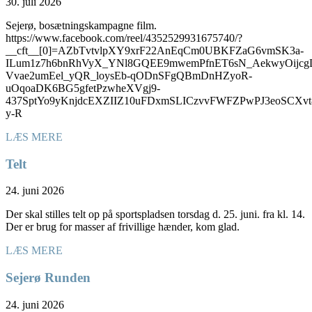
30. juli 2026
Sejerø, bosætningskampagne film.
https://www.facebook.com/reel/4352529931675740/?
__cft__[0]=AZbTvtvlpXY9xrF22AnEqCm0UBKFZaG6vmSK3a-
ILum1z7h6bnRhVyX_YNl8GQEE9mwemPfnET6sN_AekwyOijcg
Vvae2umEel_yQR_loysEb-qODnSFgQBmDnHZyoR-
uOqoaDK6BG5gfetPzwheXVgj9-
437SptYo9yKnjdcEXZIIZ10uFDxmSLICzvvFWFZPwPJ3eoSC
y-R
LÆS MERE
Telt
24. juni 2026
Der skal stilles telt op på sportspladsen torsdag d. 25. juni. fra kl. 14.
Der er brug for masser af frivillige hænder, kom glad.
LÆS MERE
Sejerø Runden
24. juni 2026