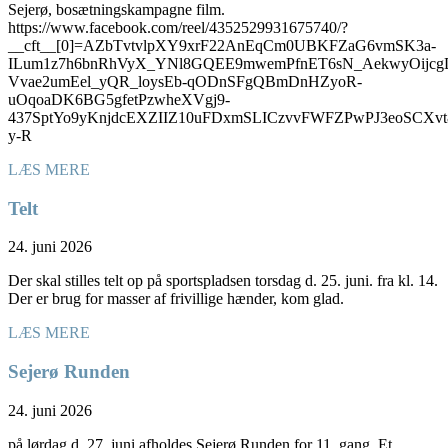
Sejerø, bosætningskampagne film.
https://www.facebook.com/reel/4352529931675740/?
__cft__[0]=AZbTvtvlpXY9xrF22AnEqCm0UBKFZaG6vmSK3a-
ILum1z7h6bnRhVyX_YNl8GQEE9mwemPfnET6sN_AekwyOijcg
Vvae2umEel_yQR_loysEb-qODnSFgQBmDnHZyoR-
uOqoaDK6BG5gfetPzwheXVgj9-
437SptYo9yKnjdcEXZIIZ10uFDxmSLICzvvFWFZPwPJ3eoSC
y-R
LÆS MERE
Telt
24. juni 2026
Der skal stilles telt op på sportspladsen torsdag d. 25. juni. fra kl. 14.
Der er brug for masser af frivillige hænder, kom glad.
LÆS MERE
Sejerø Runden
24. juni 2026
på lørdag d. 27. juni afholdes Sejerø Runden for 11. gang. Et