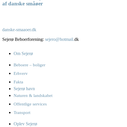
af danske småøer
danske-smaaoer.dk
Sejerø Beboerforening:
sejero@hotmail.
dk
Om Sejerø
Beboere – boliger
Erhverv
Fakta
Sejerø havn
Naturen & landskabet
Offentlige services
Transport
Oplev Sejerø