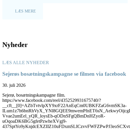
LÆS MERE
Nyheder
LÆS ALLE NYHEDER
Sejerøs bosætningskampagne se filmen via facebook
30. juli 2026
Sejerø, bosætningskampagne film.
https://www.facebook.com/reel/4352529931675740/?
__cft__[0]=AZbTvtvlpXY9xrF22AnEqCm0UBKFZaG6vmSK3a-
ILum1z7h6bnRhVyX_YNl8GQEE9mwemPfnET6sN_AekwyOijcg
Vvae2umEel_yQR_loysEb-qODnSFgQBmDnHZyoR-
uOqoaDK6BG5gfetPzwheXVgj9-
437SptYo9yKnjdcEXZIIZ10uFDxmSLICzvvFWFZPwPJ3eoSC