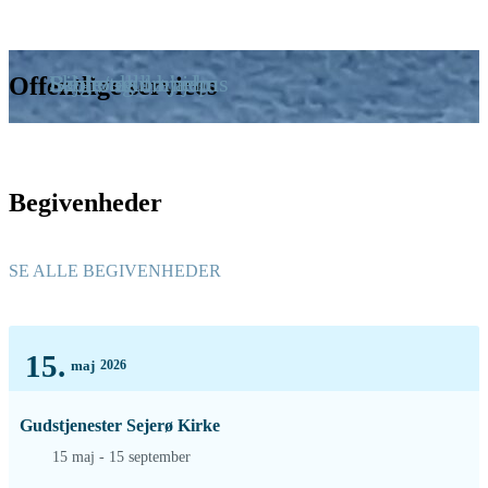
Læge/akut hjælp
Skole og børnehus
Bibliotek
Sejerø ældrehjem
Offentlige services
Begivenheder
SE ALLE BEGIVENHEDER
15.
maj
2026
Gudstjenester Sejerø Kirke
15 maj - 15 september