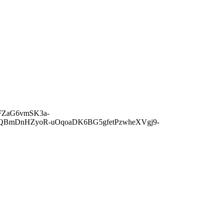
BKFZaG6vmSK3a-
gQBmDnHZyoR-uOqoaDK6BG5gfetPzwheXVgj9-