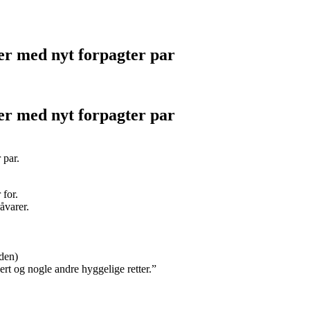
r med nyt forpagter par
r med nyt forpagter par
 par.
 for.
åvarer.
den)
ert og nogle andre hyggelige retter.”