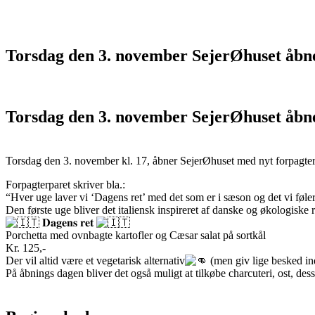
Torsdag den 3. november SejerØhuset åbne
Torsdag den 3. november SejerØhuset åbne
Torsdag den 3. november kl. 17, åbner SejerØhuset med nyt forpagter
Forpagterparet skriver bla.:
“Hver uge laver vi ‘Dagens ret’ med det som er i sæson og det vi føler
Den første uge bliver det italiensk inspireret af danske og økologiske r
𝐃𝐚𝐠𝐞𝐧𝐬 𝐫𝐞𝐭
Porchetta med ovnbagte kartofler og Cæsar salat på sortkål
Kr. 125,-
Der vil altid være et vegetarisk alternativ
(men giv lige besked in
På åbnings dagen bliver det også muligt at tilkøbe charcuteri, ost, dess