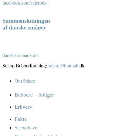
facebook.com/sejerodk
Sammenslutningen
af danske småøer
danske-smaaoer.dk
Sejerø Beboerforening:
sejero@hotmail.
dk
Om Sejerø
Beboere – boliger
Erhverv
Fakta
Sejerø havn