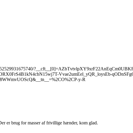
reel/4352529931675740/?__cft__[0]=AZbTvtvlpXY9xrF22AnEqCm0U
RX0FrS4B1kN4cbN15wj7T-Vvae2umEel_yQR_loysEb-qODnSF
Xvt8WWmvUOScQ&__tn__=%2CO%2CP-y-R
. Der er brug for masser af frivillige hænder, kom glad.