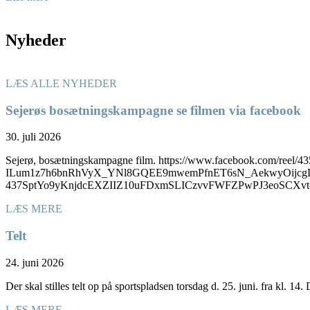
Nyheder
LÆS ALLE NYHEDER
Sejerøs bosætningskampagne se filmen via facebook
30. juli 2026
Sejerø, bosætningskampagne film. https://www.facebook.com/
ILum1z7h6bnRhVyX_YNl8GQEE9mwemPfnET6sN_AekwyOijcgD
437SptYo9yKnjdcEXZIIZ10uFDxmSLICzvvFWFZPwPJ3eoSC
LÆS MERE
Telt
24. juni 2026
Der skal stilles telt op på sportspladsen torsdag d. 25. juni. fra kl. 14
LÆS MERE