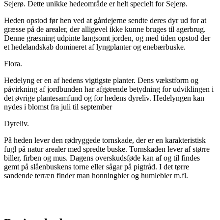
Sejerø. Dette unikke hedeområde er helt specielt for Sejerø.
Heden opstod før hen ved at gårdejerne sendte deres dyr ud for at
græsse på de arealer, der alligevel ikke kunne bruges til agerbrug.
Denne græsning udpinte langsomt jorden, og med tiden opstod der
et hedelandskab domineret af lyngplanter og enebærbuske.
Flora.
Hedelyng er en af hedens vigtigste planter. Dens vækstform og
påvirkning af jordbunden har afgørende betydning for udviklingen i
det øvrige plantesamfund og for hedens dyreliv. Hedelyngen kan
nydes i blomst fra juli til september
Dyreliv.
På heden lever den rødryggede tornskade, der er en karakteristisk
fugl på natur arealer med spredte buske. Tornskaden lever af større
biller, firben og mus. Dagens overskudsføde kan af og til findes
gemt på slåenbuskens torne eller sågar på pigtråd. I det tørre
sandende terræn finder man honningbier og humlebier m.fl.