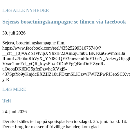
LÆS ALLE NYHEDER
Sejerøs bosætningskampagne se filmen via facebook
30. juli 2026
Sejerø, bosætningskampagne film.
https://www.facebook.com/reel/4352529931675740/?
__cft__[0]=AZbTvtvlpXY9xrF22AnEqCm0UBKFZaG6vmSK3a-
ILum1z7h6bnRhVyX_YNl8GQEE9mwemPfnET6sN_AekwyOijcg
Vvae2umEel_yQR_loysEb-qODnSFgQBmDnHZyoR-
uOqoaDK6BG5gfetPzwheXVgj9-
437SptYo9yKnjdcEXZIIZ10uFDxmSLICzvvFWFZPwPJ3eoSC
y-R
LÆS MERE
Telt
24. juni 2026
Der skal stilles telt op på sportspladsen torsdag d. 25. juni. fra kl. 14.
Der er brug for masser af frivillige hænder, kom glad.