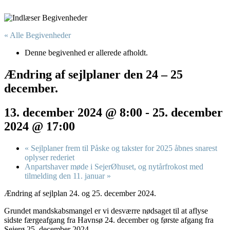
« Alle Begivenheder
Denne begivenhed er allerede afholdt.
Ændring af sejlplaner den 24 – 25
december.
13. december 2024 @ 8:00
-
25. december
2024 @ 17:00
«
Sejlplaner frem til Påske og takster for 2025 åbnes snarest
oplyser rederiet
Anpartshaver møde i SejerØhuset, og nytårfrokost med
tilmelding den 11. januar
»
Ændring af sejlplan 24. og 25. december 2024.
Grundet mandskabsmangel er vi desværre nødsaget til at aflyse
sidste færgeafgang fra Havnsø 24. december og første afgang fra
Sejerø 25. december 2024.