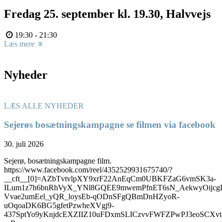
Fredag 25. september kl. 19.30, Halvvejs
19:30 - 21:30
Læs mere
Nyheder
LÆS ALLE NYHEDER
Sejerøs bosætningskampagne se filmen via facebook
30. juli 2026
Sejerø, bosætningskampagne film.
https://www.facebook.com/reel/4352529931675740/?
__cft__[0]=AZbTvtvlpXY9xrF22AnEqCm0UBKFZaG6vmSK3a-
ILum1z7h6bnRhVyX_YNl8GQEE9mwemPfnET6sN_AekwyOijcg
Vvae2umEel_yQR_loysEb-qODnSFgQBmDnHZyoR-
uOqoaDK6BG5gfetPzwheXVgj9-
437SptYo9yKnjdcEXZIIZ10uFDxmSLICzvvFWFZPwPJ3eoSC