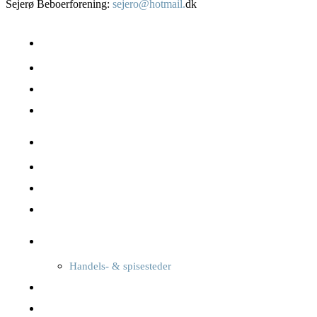
Sejerø Beboerforening:
sejero@hotmail.
dk
Om Sejerø
Beboere – boliger
Erhverv
Fakta
Sejerø havn
Naturen & landskabet
Offentlige services
Transport
Oplev Sejerø
Handels- & spisesteder
Overnatning
Foreninger, kultur & sport