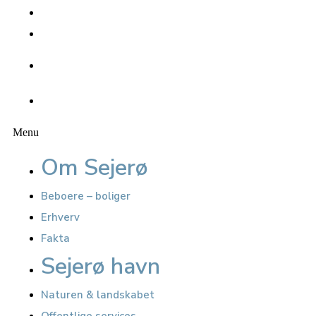
Oplevelser
Seværdigheder
Kalender
Nyheder
Menu
Om Sejerø
Beboere – boliger
Erhverv
Fakta
Sejerø havn
Naturen & landskabet