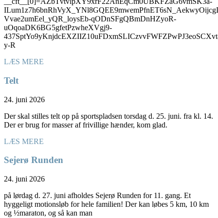
__cft__[0]=AZbTvtvlpXY9xrF22AnEqCm0UBKFZaG6vmSK3a-
ILum1z7h6bnRhVyX_YNl8GQEE9mwemPfnET6sN_AekwyOijcg
Vvae2umEel_yQR_loysEb-qODnSFgQBmDnHZyoR-
uOqoaDK6BG5gfetPzwheXVgj9-
437SptYo9yKnjdcEXZIIZ10uFDxmSLICzvvFWFZPwPJ3eoSC
y-R
LÆS MERE
Telt
24. juni 2026
Der skal stilles telt op på sportspladsen torsdag d. 25. juni. fra kl. 14.
Der er brug for masser af frivillige hænder, kom glad.
LÆS MERE
Sejerø Runden
24. juni 2026
på lørdag d. 27. juni afholdes Sejerø Runden for 11. gang. Et
hyggeligt motionsløb for hele familien! Der kan løbes 5 km, 10 km
og ½maraton, og så kan man