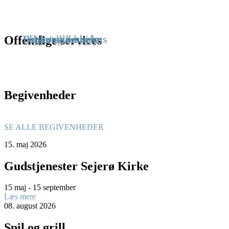
Læge/akut hjælp
Skole og børnehus
Bibliotek
Sejerø ældrehjem
Offentlige services
Begivenheder
SE ALLE BEGIVENHEDER
15.
maj
2026
Gudstjenester Sejerø Kirke
15 maj - 15 september
Læs mere
08.
august
2026
Spil og grill