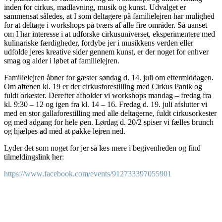
inden for cirkus, madlavning, musik og kunst. Udvalget er
sammensat således, at I som deltagere på familielejren har mulighed
for at deltage i workshops på tværs af alle fire områder. Så uanset
om I har interesse i at udforske cirkusuniverset, eksperimentere med
kulinariske færdigheder, fordybe jer i musikkens verden eller
udfolde jeres kreative sider gennem kunst, er der noget for enhver
smag og alder i løbet af familielejren.
Familielejren åbner for gæster søndag d. 14. juli om eftermiddagen.
Om aftenen kl. 19 er der cirkusforestilling med Cirkus Panik og
fuldt orkester. Derefter afholder vi workshops mandag – fredag fra
kl. 9:30 – 12 og igen fra kl. 14 – 16. Fredag d. 19. juli afslutter vi
med en stor gallaforestilling med alle deltagerne, fuldt cirkusorkester
og med adgang for hele øen. Lørdag d. 20/2 spiser vi fælles brunch
og hjælpes ad med at pakke lejren ned.
Lyder det som noget for jer så læs mere i begivenheden og find
tilmeldingslink her:
https://www.facebook.com/events/912733397055901