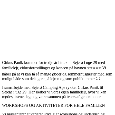
Cirkus Panik kommer for tredje år i træk til Sejerø i uge 29 med
familielejr, cirkusforestillinger og koncert på havnen ⭐⭐⭐⭐⭐ Vi
håber på at vi kan få så mange øboer og sommerhusgæster med som
muligt både som deltagere på lejren og som publikummer 🙂
I samarbejde med Sejerø Camping Aps rykker Cirkus Panik til
Sejerø i uge 29. Her skaber vi vores egen familielejr, hvor vi kan
mødes, træne, lege og være sammen på tværs af generationer.
WORKSHOPS OG AKTIVITETER FOR HELE FAMILIEN
Vi præsenterer et varieret udvalg af workshops og undervisning