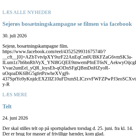
LÆS ALLE NYHEDER
Sejerøs bosætningskampagne se filmen via facebook
30. juli 2026
Sejerø, bosætningskampagne film.
https://www.facebook.com/reel/4352529931675740/?
__cft__[0]=AZbTvtvlpXY9xrF22AnEqCm0UBKFZaG6vmSK3a-
ILum1z7h6bnRhVyX_YNl8GQEE9mwemPfnET6sN_AekwyOijcg
Vvae2umEel_yQR_loysEb-qODnSFgQBmDnHZyoR-
uOqoaDK6BG5gfetPzwheXVgj9-
437SptYo9yKnjdcEXZIIZ10uFDxmSLICzvvFWFZPwPJ3eoSC
y-R
LÆS MERE
Telt
24. juni 2026
Der skal stilles telt op på sportspladsen torsdag d. 25. juni. fra kl. 14.
Der er brug for masser af frivillige hænder, kom glad.