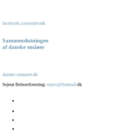
facebook.com/sejerodk
Sammenslutningen
af danske småøer
danske-smaaoer.dk
Sejerø Beboerforening:
sejero@hotmail.
dk
Om Sejerø
Beboere – boliger
Erhverv
Fakta