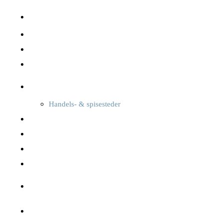
Sejerø havn
Naturen & landskabet
Offentlige services
Transport
Oplev Sejerø
Handels- & spisesteder
Overnatning
Foreninger, kultur & sport
Oplevelser
Seværdigheder
Kalender
Nyheder