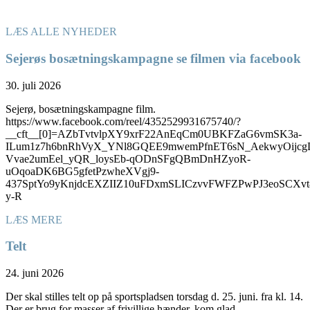
LÆS ALLE NYHEDER
Sejerøs bosætningskampagne se filmen via facebook
30. juli 2026
Sejerø, bosætningskampagne film.
https://www.facebook.com/reel/4352529931675740/?
__cft__[0]=AZbTvtvlpXY9xrF22AnEqCm0UBKFZaG6vmSK3a-
ILum1z7h6bnRhVyX_YNl8GQEE9mwemPfnET6sN_AekwyOijcg
Vvae2umEel_yQR_loysEb-qODnSFgQBmDnHZyoR-
uOqoaDK6BG5gfetPzwheXVgj9-
437SptYo9yKnjdcEXZIIZ10uFDxmSLICzvvFWFZPwPJ3eoSC
y-R
LÆS MERE
Telt
24. juni 2026
Der skal stilles telt op på sportspladsen torsdag d. 25. juni. fra kl. 14.
Der er brug for masser af frivillige hænder, kom glad.