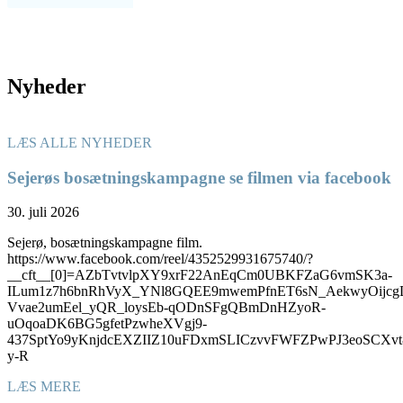
Nyheder
LÆS ALLE NYHEDER
Sejerøs bosætningskampagne se filmen via facebook
30. juli 2026
Sejerø, bosætningskampagne film.
https://www.facebook.com/reel/4352529931675740/?
__cft__[0]=AZbTvtvlpXY9xrF22AnEqCm0UBKFZaG6vmSK3a-
ILum1z7h6bnRhVyX_YNl8GQEE9mwemPfnET6sN_AekwyOijcg
Vvae2umEel_yQR_loysEb-qODnSFgQBmDnHZyoR-
uOqoaDK6BG5gfetPzwheXVgj9-
437SptYo9yKnjdcEXZIIZ10uFDxmSLICzvvFWFZPwPJ3eoSC
y-R
LÆS MERE