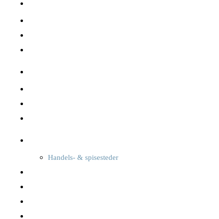
Om Sejerø
Beboere – boliger
Erhverv
Fakta
Sejerø havn
Naturen & landskabet
Offentlige services
Transport
Oplev Sejerø
Handels- & spisesteder
Overnatning
Foreninger, kultur & sport
Oplevelser
Seværdigheder