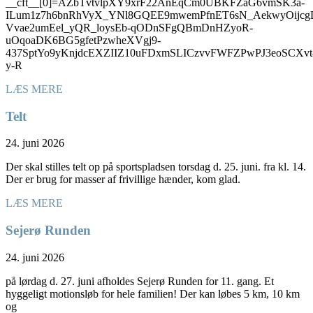
__cft__[0]=AZbTvtvlpXY9xrF22AnEqCm0UBKFZaG6vmSK3a-
ILum1z7h6bnRhVyX_YNl8GQEE9mwemPfnET6sN_AekwyOijcg
Vvae2umEel_yQR_loysEb-qODnSFgQBmDnHZyoR-
uOqoaDK6BG5gfetPzwheXVgj9-
437SptYo9yKnjdcEXZIIZ10uFDxmSLICzvvFWFZPwPJ3eoSC
y-R
LÆS MERE
Telt
24. juni 2026
Der skal stilles telt op på sportspladsen torsdag d. 25. juni. fra kl. 14.
Der er brug for masser af frivillige hænder, kom glad.
LÆS MERE
Sejerø Runden
24. juni 2026
på lørdag d. 27. juni afholdes Sejerø Runden for 11. gang. Et
hyggeligt motionsløb for hele familien! Der kan løbes 5 km, 10 km
og