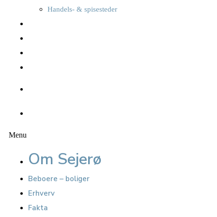
Handels- & spisesteder
Overnatning
Foreninger, kultur & sport
Oplevelser
Seværdigheder
Kalender
Nyheder
Menu
Om Sejerø
Beboere – boliger
Erhverv
Fakta