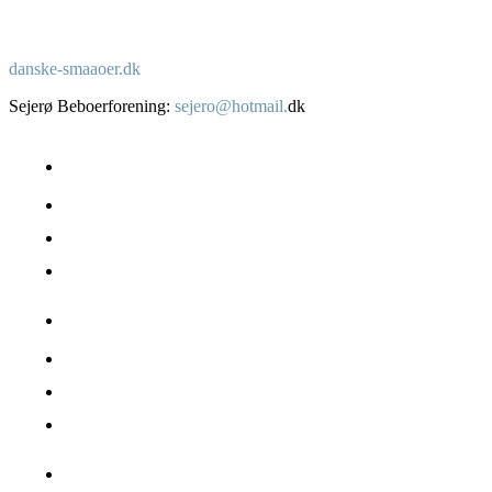
danske-smaaoer.dk
Sejerø Beboerforening:
sejero@hotmail.
dk
Om Sejerø
Beboere – boliger
Erhverv
Fakta
Sejerø havn
Naturen & landskabet
Offentlige services
Transport
Oplev Sejerø