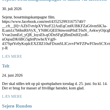
30. juli 2026
Sejerø, bosætningskampagne film.
https://www.facebook.com/reel/4352529931675740/?
__cft__[0]=AZbTvtvlpXY9xrF22AnEqCm0UBKFZaG6vmSK3a-
ILum1z7h6bnRhVyX_YNl8GQEE9mwemPfnET6sN_AekwyOijcg
Vvae2umEel_yQR_loysEb-qODnSFgQBmDnHZyoR-
uOqoaDK6BG5gfetPzwheXVgj9-
437SptYo9yKnjdcEXZIIZ10uFDxmSLICzvvFWFZPwPJ3eoSC
y-R
LÆS MERE
Telt
24. juni 2026
Der skal stilles telt op på sportspladsen torsdag d. 25. juni. fra kl. 14.
Der er brug for masser af frivillige hænder, kom glad.
LÆS MERE
Sejerø Runden