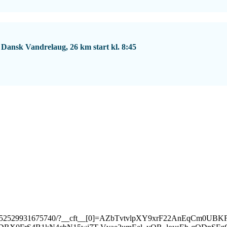
Dansk Vandrelaug, 26 km start kl. 8:45
reel/4352529931675740/?__cft__[0]=AZbTvtvlpXY9xrF22AnEqCm0U