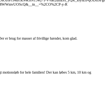
RX0FrS4B1kN4cbN15wj7T-Vvae2umEel_yQR_loysEb-qODnSF
Xvt8WWmvUOScQ&__tn__=%2CO%2CP-y-R
. Der er brug for masser af frivillige hænder, kom glad.
igt motionsløb for hele familien! Der kan løbes 5 km, 10 km og