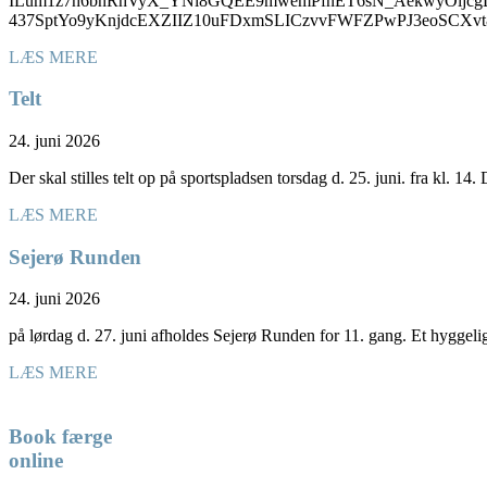
ILum1z7h6bnRhVyX_YNl8GQEE9mwemPfnET6sN_AekwyOijcgD
437SptYo9yKnjdcEXZIIZ10uFDxmSLICzvvFWFZPwPJ3eoSC
LÆS MERE
Telt
24. juni 2026
Der skal stilles telt op på sportspladsen torsdag d. 25. juni. fra kl. 14
LÆS MERE
Sejerø Runden
24. juni 2026
på lørdag d. 27. juni afholdes Sejerø Runden for 11. gang. Et hyggel
LÆS MERE
Book færge
online