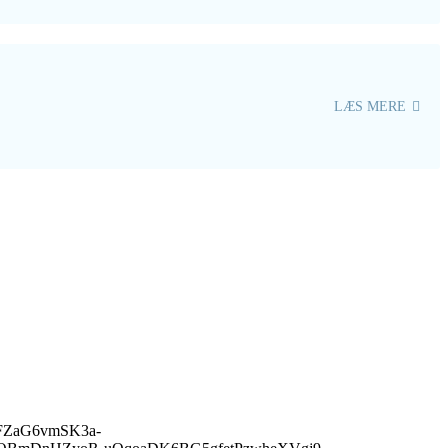
LÆS MERE
BKFZaG6vmSK3a-