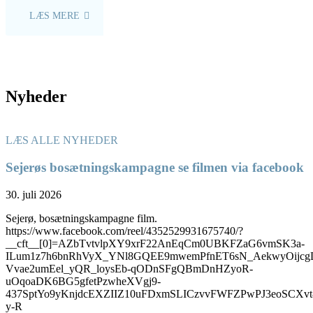
LÆS MERE
Nyheder
LÆS ALLE NYHEDER
Sejerøs bosætningskampagne se filmen via facebook
30. juli 2026
Sejerø, bosætningskampagne film.
https://www.facebook.com/reel/4352529931675740/?
__cft__[0]=AZbTvtvlpXY9xrF22AnEqCm0UBKFZaG6vmSK3a-
ILum1z7h6bnRhVyX_YNl8GQEE9mwemPfnET6sN_AekwyOijcg
Vvae2umEel_yQR_loysEb-qODnSFgQBmDnHZyoR-
uOqoaDK6BG5gfetPzwheXVgj9-
437SptYo9yKnjdcEXZIIZ10uFDxmSLICzvvFWFZPwPJ3eoSC
y-R