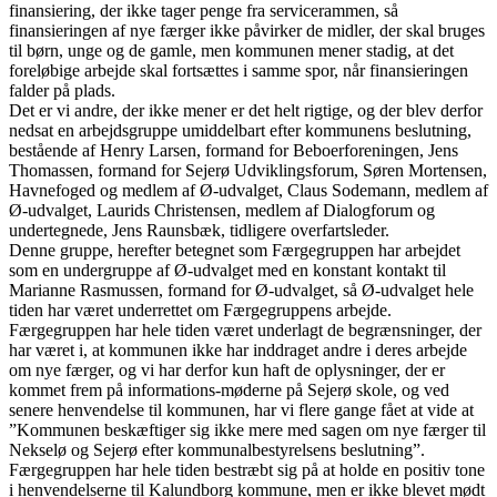
finansiering, der ikke tager penge fra servicerammen, så
finansieringen af nye færger ikke påvirker de midler, der skal bruges
til børn, unge og de gamle, men kommunen mener stadig, at det
foreløbige arbejde skal fortsættes i samme spor, når finansieringen
falder på plads.
Det er vi andre, der ikke mener er det helt rigtige, og der blev derfor
nedsat en arbejdsgruppe umiddelbart efter kommunens beslutning,
bestående af Henry Larsen, formand for Beboerforeningen, Jens
Thomassen, formand for Sejerø Udviklingsforum, Søren Mortensen,
Havnefoged og medlem af Ø-udvalget, Claus Sodemann, medlem af
Ø-udvalget, Laurids Christensen, medlem af Dialogforum og
undertegnede, Jens Raunsbæk, tidligere overfartsleder.
Denne gruppe, herefter betegnet som Færgegruppen har arbejdet
som en undergruppe af Ø-udvalget med en konstant kontakt til
Marianne Rasmussen, formand for Ø-udvalget, så Ø-udvalget hele
tiden har været underrettet om Færgegruppens arbejde.
Færgegruppen har hele tiden været underlagt de begrænsninger, der
har været i, at kommunen ikke har inddraget andre i deres arbejde
om nye færger, og vi har derfor kun haft de oplysninger, der er
kommet frem på informations-møderne på Sejerø skole, og ved
senere henvendelse til kommunen, har vi flere gange fået at vide at
”Kommunen beskæftiger sig ikke mere med sagen om nye færger til
Nekselø og Sejerø efter kommunalbestyrelsens beslutning”.
Færgegruppen har hele tiden bestræbt sig på at holde en positiv tone
i henvendelserne til Kalundborg kommune, men er ikke blevet mødt