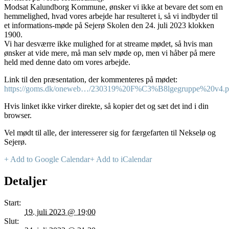
Modsat Kalundborg Kommune, ønsker vi ikke at bevare det som en
hemmelighed, hvad vores arbejde har resulteret i, så vi indbyder til
et informations-møde på Sejerø Skolen den 24. juli 2023 klokken
1900.
Vi har desværre ikke mulighed for at streame mødet, så hvis man
ønsker at vide mere, må man selv møde op, men vi håber på mere
held med denne dato om vores arbejde.
Link til den præsentation, der kommenteres på mødet:
https://goms.dk/oneweb…/230319%20F%C3%B8lgegruppe%20v4.p
Hvis linket ikke virker direkte, så kopier det og sæt det ind i din
browser.
Vel mødt til alle, der interesserer sig for færgefarten til Nekselø og
Sejerø.
+ Add to Google Calendar
+ Add to iCalendar
Detaljer
Start:
19. juli 2023 @ 19:00
Slut: