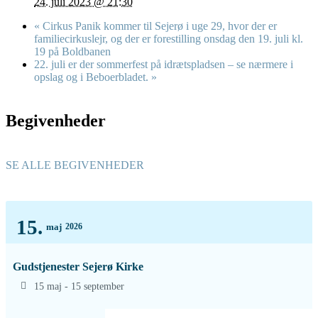
24. juli 2023 @ 21:30
«
Cirkus Panik kommer til Sejerø i uge 29, hvor der er
familiecirkuslejr, og der er forestilling onsdag den 19. juli kl.
19 på Boldbanen
22. juli er der sommerfest på idrætspladsen – se nærmere i
opslag og i Beboerbladet.
»
Begivenheder
SE ALLE BEGIVENHEDER
15.
maj
2026
Gudstjenester Sejerø Kirke
15 maj - 15 september