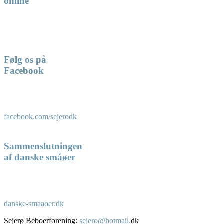
online
Følg os på
Facebook
facebook.com/sejerodk
Sammenslutningen
af danske småøer
danske-smaaoer.dk
Sejerø Beboerforening:
sejero@hotmail.
dk