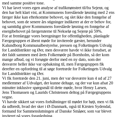
med samme positive tone.
Vi har lavet vores egen analyse af trafikmønstret til/fra Sejerø, og
den har helt klart vist, at Kommunens foreslående løsning med 2 ens
færger ikke kan efterkomme behovet, og slet ikke den forøgelse af
behovet, som de senere års stigninger indikerer at der er behov for,
og samtidig giver Kommunens foreslåede løsning en forøgelse af
energibehovet på færgeruterne til Nekselø og Sejerø på 59%.
For at fremlægge vores beregninger for offentligheden, planlagde
Færgegruppen et åbent møde for inviterede gæster, herunder
Kalundborg Kommunalbestyrelse, pressen og Folketingets Udvalg
for Landdistrikter og Øer, men desværre havde vi ikke forudset, at
det faldt sammen med årets Folkemøde på Bornholm, så der kom
mange afbud, og vi forsøgte derfor med en ny dato, som der
desværre heller ikke var opbakning til, men Færgegruppen fik
derefter en opfordring til at søge foretræde for Folketingets Udvalg
for Landdistrikter og Øer.
Vi fik foretræde den 21. juni, men der var desværre kun 4 ud af 27
medlemmer af Udvalget, der kunne deltage, og der var kun afsat 20
minutter inklusive spørgsmål til dette møde, hvor Henry Larsen,
Jens Thomassen og Laurids Christensen deltog på Færgegruppens
vegne.
Vi havde sikkert sat vores forhåbninger til mødet for højt, men vi fik
da udbredt, hvad der sker i Ø-Danmark, også til Kirsten Sydendal,
formand for Sammenslutningen af Danske Småøer, som var blevet
inviteret på vores foranledning.