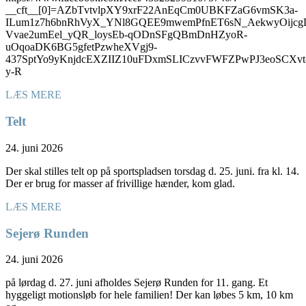
__cft__[0]=AZbTvtvlpXY9xrF22AnEqCm0UBKFZaG6vmSK3a-
ILum1z7h6bnRhVyX_YNl8GQEE9mwemPfnET6sN_AekwyOijcg
Vvae2umEel_yQR_loysEb-qODnSFgQBmDnHZyoR-
uOqoaDK6BG5gfetPzwheXVgj9-
437SptYo9yKnjdcEXZIIZ10uFDxmSLICzvvFWFZPwPJ3eoSC
y-R
LÆS MERE
Telt
24. juni 2026
Der skal stilles telt op på sportspladsen torsdag d. 25. juni. fra kl. 14.
Der er brug for masser af frivillige hænder, kom glad.
LÆS MERE
Sejerø Runden
24. juni 2026
på lørdag d. 27. juni afholdes Sejerø Runden for 11. gang. Et
hyggeligt motionsløb for hele familien! Der kan løbes 5 km, 10 km