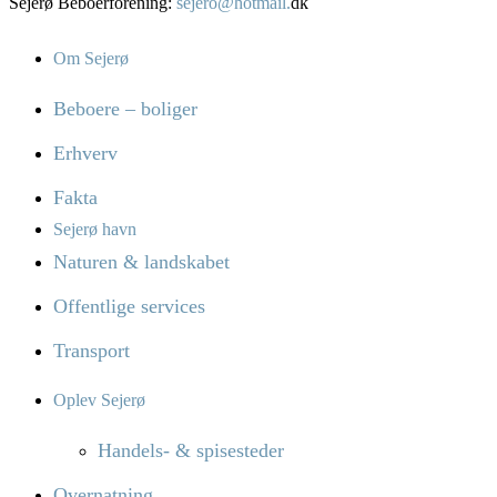
Sejerø Beboerforening:
sejero@hotmail.
dk
Om Sejerø
Beboere – boliger
Erhverv
Fakta
Sejerø havn
Naturen & landskabet
Offentlige services
Transport
Oplev Sejerø
Handels- & spisesteder
Overnatning