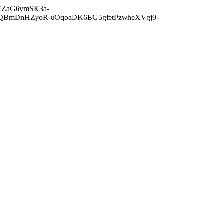
BKFZaG6vmSK3a-
gQBmDnHZyoR-uOqoaDK6BG5gfetPzwheXVgj9-