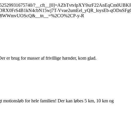
reel/4352529931675740/?__cft__[0]=AZbTvtvlpXY9xrF22AnEqCm0U
RX0FrS4B1kN4cbN15wj7T-Vvae2umEel_yQR_loysEb-qODnSF
Xvt8WWmvUOScQ&__tn__=%2CO%2CP-y-R
. Der er brug for masser af frivillige hænder, kom glad.
igt motionsløb for hele familien! Der kan løbes 5 km, 10 km og