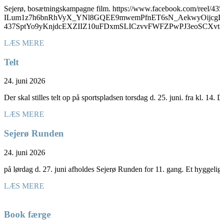
Sejerø, bosætningskampagne film. https://www.facebook.com/
ILum1z7h6bnRhVyX_YNl8GQEE9mwemPfnET6sN_AekwyOijcgD
437SptYo9yKnjdcEXZIIZ10uFDxmSLICzvvFWFZPwPJ3eoSC
LÆS MERE
Telt
24. juni 2026
Der skal stilles telt op på sportspladsen torsdag d. 25. juni. fra kl. 14
LÆS MERE
Sejerø Runden
24. juni 2026
på lørdag d. 27. juni afholdes Sejerø Runden for 11. gang. Et hyggel
LÆS MERE
Book færge