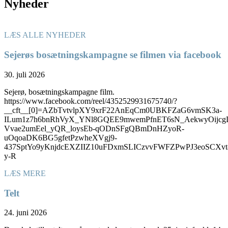
Nyheder
LÆS ALLE NYHEDER
Sejerøs bosætningskampagne se filmen via facebook
30. juli 2026
Sejerø, bosætningskampagne film.
https://www.facebook.com/reel/4352529931675740/?
__cft__[0]=AZbTvtvlpXY9xrF22AnEqCm0UBKFZaG6vmSK3a-
ILum1z7h6bnRhVyX_YNl8GQEE9mwemPfnET6sN_AekwyOijcg
Vvae2umEel_yQR_loysEb-qODnSFgQBmDnHZyoR-
uOqoaDK6BG5gfetPzwheXVgj9-
437SptYo9yKnjdcEXZIIZ10uFDxmSLICzvvFWFZPwPJ3eoSC
y-R
LÆS MERE
Telt
24. juni 2026