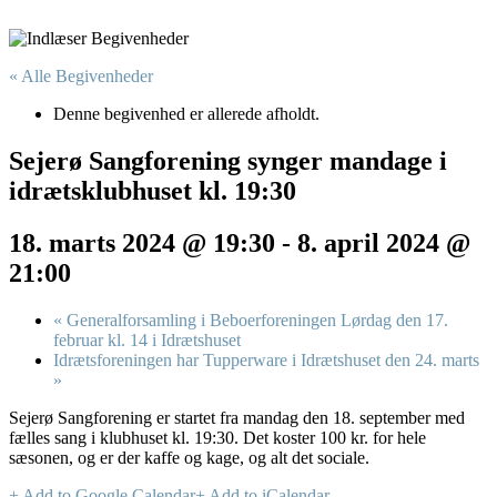
« Alle Begivenheder
Denne begivenhed er allerede afholdt.
Sejerø Sangforening synger mandage i
idrætsklubhuset kl. 19:30
18. marts 2024 @ 19:30
-
8. april 2024 @
21:00
«
Generalforsamling i Beboerforeningen Lørdag den 17.
februar kl. 14 i Idrætshuset
Idrætsforeningen har Tupperware i Idrætshuset den 24. marts
»
Sejerø Sangforening er startet fra mandag den 18. september med
fælles sang i klubhuset kl. 19:30. Det koster 100 kr. for hele
sæsonen, og er der kaffe og kage, og alt det sociale.
+ Add to Google Calendar
+ Add to iCalendar