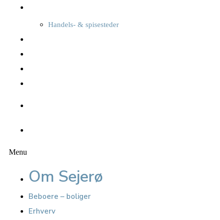
Oplev Sejerø
Handels- & spisesteder
Overnatning
Foreninger, kultur & sport
Oplevelser
Seværdigheder
Kalender
Nyheder
Menu
Om Sejerø
Beboere – boliger
Erhverv