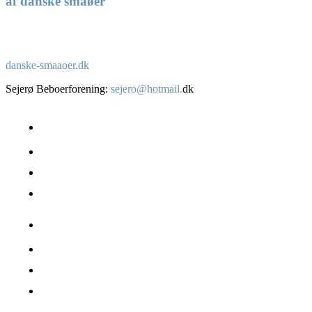
af danske småøer
danske-smaaoer.dk
Sejerø Beboerforening:
sejero@hotmail.
dk
Om Sejerø
Beboere – boliger
Erhverv
Fakta
Sejerø havn
Naturen & landskabet
Offentlige services
Transport