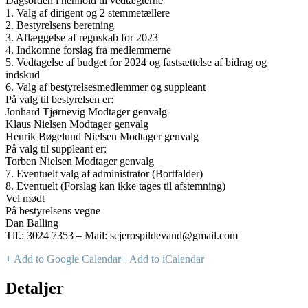
Dagsorden i henhold til vedtægterne
1. Valg af dirigent og 2 stemmetællere
2. Bestyrelsens beretning
3. Aflæggelse af regnskab for 2023
4. Indkomne forslag fra medlemmerne
5. Vedtagelse af budget for 2024 og fastsættelse af bidrag og
indskud
6. Valg af bestyrelsesmedlemmer og suppleant
På valg til bestyrelsen er:
Jonhard Tjørnevig Modtager genvalg
Klaus Nielsen Modtager genvalg
Henrik Bøgelund Nielsen Modtager genvalg
På valg til suppleant er:
Torben Nielsen Modtager genvalg
7. Eventuelt valg af administrator (Bortfalder)
8. Eventuelt (Forslag kan ikke tages til afstemning)
Vel mødt
På bestyrelsens vegne
Dan Balling
Tlf.: 3024 7353 – Mail: sejerospildevand@gmail.com
+ Add to Google Calendar
+ Add to iCalendar
Detaljer