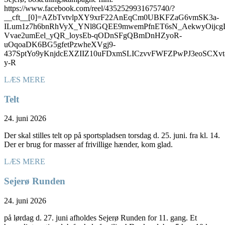
https://www.facebook.com/reel/4352529931675740/?
__cft__[0]=AZbTvtvlpXY9xrF22AnEqCm0UBKFZaG6vmSK3a-
ILum1z7h6bnRhVyX_YNl8GQEE9mwemPfnET6sN_AekwyOijcg
Vvae2umEel_yQR_loysEb-qODnSFgQBmDnHZyoR-
uOqoaDK6BG5gfetPzwheXVgj9-
437SptYo9yKnjdcEXZIIZ10uFDxmSLICzvvFWFZPwPJ3eoSC
y-R
LÆS MERE
Telt
24. juni 2026
Der skal stilles telt op på sportspladsen torsdag d. 25. juni. fra kl. 14.
Der er brug for masser af frivillige hænder, kom glad.
LÆS MERE
Sejerø Runden
24. juni 2026
på lørdag d. 27. juni afholdes Sejerø Runden for 11. gang. Et