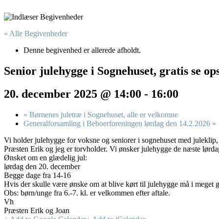
« Alle Begivenheder
Denne begivenhed er allerede afholdt.
Senior julehygge i Sognehuset, gratis se op
20. december 2025 @ 14:00
-
16:00
«
Børnenes juletræ i Sognehuset, alle er velkomne
Generalforsamling i Beboerforeningen lørdag den 14.2.2026
»
Vi holder julehygge for voksne og seniorer i sognehuset med juleklip, 
Præsten Erik og jeg er torvholder. Vi ønsker julehygge de næste lørda
Ønsket om en glædelig jul:
lørdag den 20. december
Begge dage fra 14-16
Hvis der skulle være ønske om at blive kørt til julehygge må i meget g
Obs: børn/unge fra 6.-7. kl. er velkommen efter aftale.
Vh
Præsten Erik og Joan