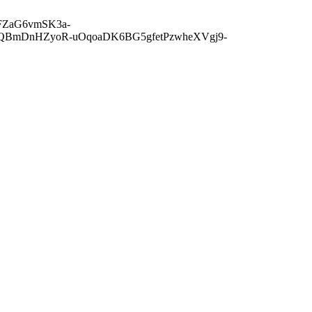
BKFZaG6vmSK3a-
gQBmDnHZyoR-uOqoaDK6BG5gfetPzwheXVgj9-