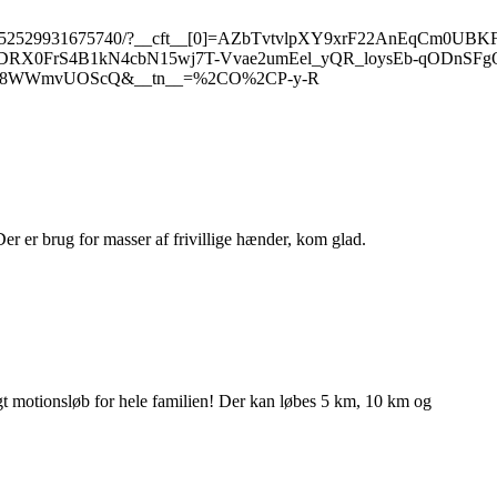
reel/4352529931675740/?__cft__[0]=AZbTvtvlpXY9xrF22AnEqCm0U
RX0FrS4B1kN4cbN15wj7T-Vvae2umEel_yQR_loysEb-qODnSF
Xvt8WWmvUOScQ&__tn__=%2CO%2CP-y-R
. Der er brug for masser af frivillige hænder, kom glad.
igt motionsløb for hele familien! Der kan løbes 5 km, 10 km og