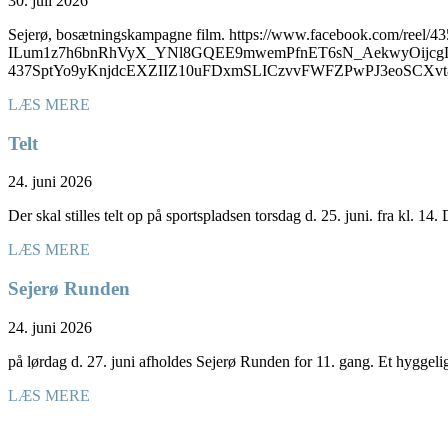
30. juli 2026
Sejerø, bosætningskampagne film. https://www.facebook.com/
ILum1z7h6bnRhVyX_YNl8GQEE9mwemPfnET6sN_AekwyOijcgD
437SptYo9yKnjdcEXZIIZ10uFDxmSLICzvvFWFZPwPJ3eoSC
LÆS MERE
Telt
24. juni 2026
Der skal stilles telt op på sportspladsen torsdag d. 25. juni. fra kl. 14
LÆS MERE
Sejerø Runden
24. juni 2026
på lørdag d. 27. juni afholdes Sejerø Runden for 11. gang. Et hyggel
LÆS MERE