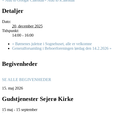
+ Add to Google Calendar
+ Add to iCalendar
Detaljer
Dato:
20. december 2025
Tidspunkt:
14:00 - 16:00
«
Børnenes juletræ i Sognehuset, alle er velkomne
Generalforsamling i Beboerforeningen lørdag den 14.2.2026
»
Begivenheder
SE ALLE BEGIVENHEDER
15.
maj
2026
Gudstjenester Sejerø Kirke
15 maj - 15 september