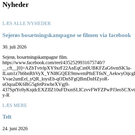
Nyheder
LÆS ALLE NYHEDER
Sejerøs bosætningskampagne se filmen via facebook
30. juli 2026
Sejerø, bosætningskampagne film.
https://www.facebook.com/reel/4352529931675740/?
__cft__[0]=AZbTvtvlpXY9xrF22AnEqCm0UBKFZaG6vmSK3a-
ILum1z7h6bnRhVyX_YNl8GQEE9mwemPfnET6sN_AekwyOijcg
Vvae2umEel_yQR_loysEb-qODnSFgQBmDnHZyoR-
uOqoaDK6BG5gfetPzwheXVgj9-
437SptYo9yKnjdcEXZIIZ10uFDxmSLICzvvFWFZPwPJ3eoSC
y-R
LÆS MERE
Telt
24. juni 2026