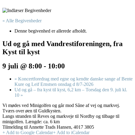
« Alle Begivenheder
Denne begivenhed er allerede afholdt.
Ud og gå med Vandrestiforeningen, fra
Kyst til kyst
9 juli @ 8:00
-
10:00
«
Koncertforedrag med egne og kendte danske sange af Bente
Kure og Leif Ernstsen onsdag d 8/7-2026
Ud og gå – fra kyst til kyst, 6,2 km – Torsdag den 9. juli kl.
10
»
Vi mødes ved Minigolfen og går mod Såne af vej og markvej.
Tværs over øen til Guldkysten.
Langs stranden til Reves og markveje til Nordby og tilbage til
minigolfen. Længde: ca. 6 km
Tilmelding til Annette Trads Hansen, 4017 3805
+ Add to Google Calendar
+ Add to iCalendar