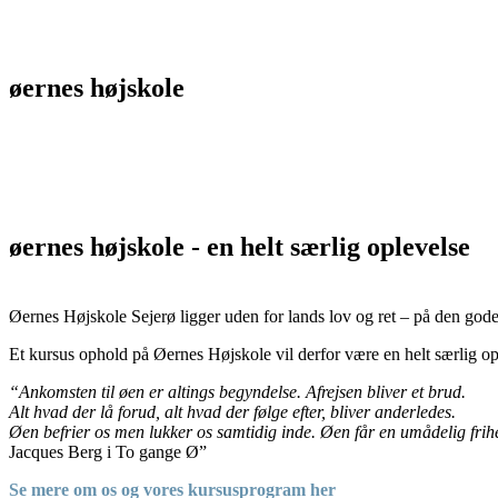
øernes højskole
øernes højskole - en helt særlig oplevelse
Øernes Højskole Sejerø ligger uden for lands lov og ret – på den go
Et kursus ophold på Øernes Højskole vil derfor være en helt særlig op
“Ankomsten til øen er altings begyndelse. Afrejsen bliver et brud.
Alt hvad der lå forud, alt hvad der følge efter, bliver anderledes.
Øen befrier os men lukker os samtidig inde.
Øen får en umådelig frihed
Jacques Berg i To gange Ø”
Se mere om os og vores kursusprogram her