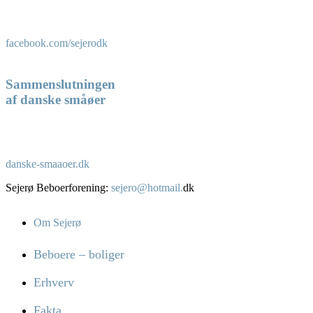
facebook.com/sejerodk
Sammenslutningen
af danske småøer
danske-smaaoer.dk
Sejerø Beboerforening:
sejero@hotmail.
dk
Om Sejerø
Beboere – boliger
Erhverv
Fakta