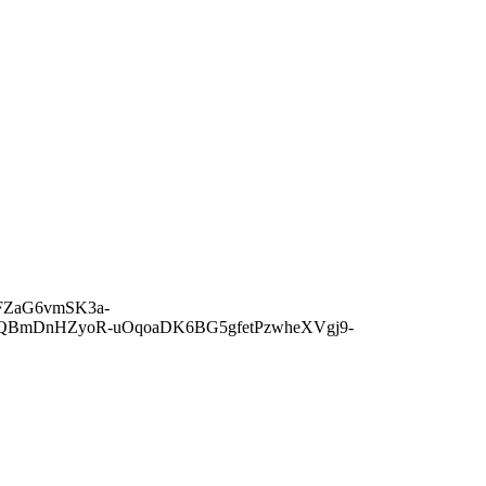
BKFZaG6vmSK3a-
gQBmDnHZyoR-uOqoaDK6BG5gfetPzwheXVgj9-