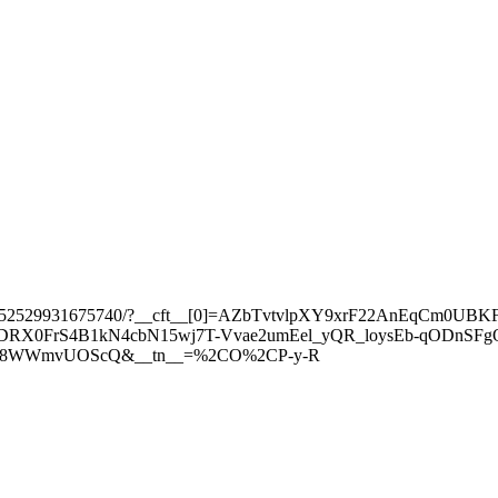
reel/4352529931675740/?__cft__[0]=AZbTvtvlpXY9xrF22AnEqCm0U
RX0FrS4B1kN4cbN15wj7T-Vvae2umEel_yQR_loysEb-qODnSF
Xvt8WWmvUOScQ&__tn__=%2CO%2CP-y-R