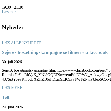
19:30 - 21:30
Læs mere
Nyheder
LÆS ALLE NYHEDER
Sejerøs bosætningskampagne se filmen via facebook
30. juli 2026
Sejerø, bosætningskampagne film. https://www.facebook.com/
ILum1z7h6bnRhVyX_YNl8GQEE9mwemPfnET6sN_AekwyOijcgD
437SptYo9yKnjdcEXZIIZ10uFDxmSLICzvvFWFZPwPJ3eoSC
LÆS MERE
Telt
24. juni 2026