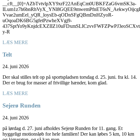
__cft__[0]=AZbTvtvlpXY9xrF22AnEqCm0UBKFZaG6vmSK3a-
ILum1z7h6bnRhVyX_YNl8GQEE9mwemPfnET6sN_AekwyOijcg
Vvae2umEel_yQR_loysEb-qODnSFgQBmDnHZyoR-
uOqoaDK6BG5gfetPzwheXVgj9-
437SptYo9yKnjdcEXZIIZ10uFDxmSLICzvvFWFZPwPJ3eoSC
y-R
LÆS MERE
Telt
24. juni 2026
Der skal stilles telt op på sportspladsen torsdag d. 25. juni. fra kl. 14.
Der er brug for masser af frivillige hænder, kom glad.
LÆS MERE
Sejerø Runden
24. juni 2026
på lørdag d. 27. juni afholdes Sejerø Runden for 11. gang. Et
hyggeligt motionsløb for hele familien! Der kan løbes 5 km, 10 km
og ½maraton, og så kan man