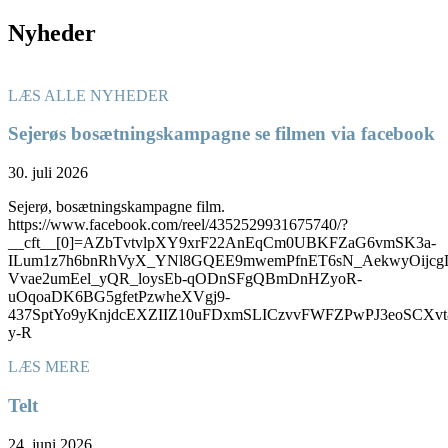
Nyheder
LÆS ALLE NYHEDER
Sejerøs bosætningskampagne se filmen via facebook
30. juli 2026
Sejerø, bosætningskampagne film.
https://www.facebook.com/reel/4352529931675740/?
__cft__[0]=AZbTvtvlpXY9xrF22AnEqCm0UBKFZaG6vmSK3a-
ILum1z7h6bnRhVyX_YNl8GQEE9mwemPfnET6sN_AekwyOijcg
Vvae2umEel_yQR_loysEb-qODnSFgQBmDnHZyoR-
uOqoaDK6BG5gfetPzwheXVgj9-
437SptYo9yKnjdcEXZIIZ10uFDxmSLICzvvFWFZPwPJ3eoSC
y-R
LÆS MERE
Telt
24. juni 2026