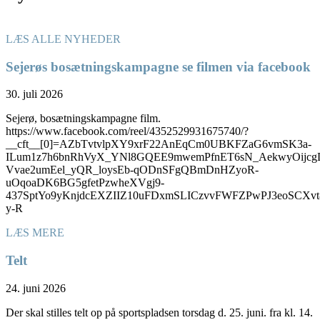
LÆS ALLE NYHEDER
Sejerøs bosætningskampagne se filmen via facebook
30. juli 2026
Sejerø, bosætningskampagne film.
https://www.facebook.com/reel/4352529931675740/?
__cft__[0]=AZbTvtvlpXY9xrF22AnEqCm0UBKFZaG6vmSK3a-
ILum1z7h6bnRhVyX_YNl8GQEE9mwemPfnET6sN_AekwyOijcg
Vvae2umEel_yQR_loysEb-qODnSFgQBmDnHZyoR-
uOqoaDK6BG5gfetPzwheXVgj9-
437SptYo9yKnjdcEXZIIZ10uFDxmSLICzvvFWFZPwPJ3eoSC
y-R
LÆS MERE
Telt
24. juni 2026
Der skal stilles telt op på sportspladsen torsdag d. 25. juni. fra kl. 14.