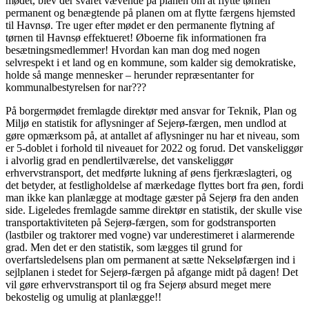
mødet, blev der svaret vævende på planen om at flytte tørnen
permanent og benægtende på planen om at flytte færgens hjemsted
til Havnsø. Tre uger efter mødet er den permanente flytning af
tørnen til Havnsø effektueret! Øboerne fik informationen fra
besætningsmedlemmer! Hvordan kan man dog med nogen
selvrespekt i et land og en kommune, som kalder sig demokratiske,
holde så mange mennesker – herunder repræsentanter for
kommunalbestyrelsen for nar???
På borgermødet fremlagde direktør med ansvar for Teknik, Plan og
Miljø en statistik for aflysninger af Sejerø-færgen, men undlod at
gøre opmærksom på, at antallet af aflysninger nu har et niveau, som
er 5-doblet i forhold til niveauet for 2022 og forud. Det vanskeliggør
i alvorlig grad en pendlertilværelse, det vanskeliggør
erhvervstransport, det medførte lukning af øens fjerkræslagteri, og
det betyder, at festligholdelse af mærkedage flyttes bort fra øen, fordi
man ikke kan planlægge at modtage gæster på Sejerø fra den anden
side. Ligeledes fremlagde samme direktør en statistik, der skulle vise
transportaktiviteten på Sejerø-færgen, som for godstransporten
(lastbiler og traktorer med vogne) var underestimeret i alarmerende
grad. Men det er den statistik, som lægges til grund for
overfartsledelsens plan om permanent at sætte Nekseløfærgen ind i
sejlplanen i stedet for Sejerø-færgen på afgange midt på dagen! Det
vil gøre erhvervstransport til og fra Sejerø absurd meget mere
bekostelig og umulig at planlægge!!