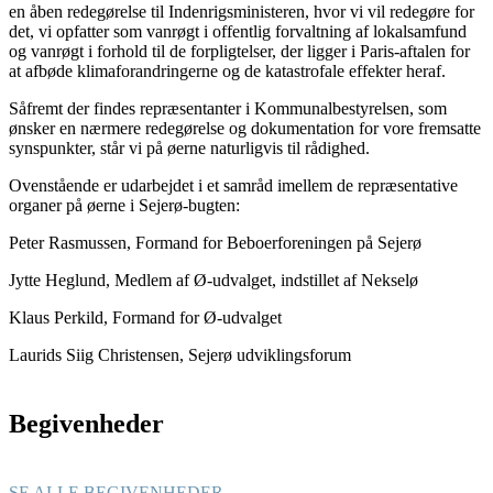
en åben redegørelse til Indenrigsministeren, hvor vi vil redegøre for
det, vi opfatter som vanrøgt i offentlig forvaltning af lokalsamfund
og vanrøgt i forhold til de forpligtelser, der ligger i Paris-aftalen for
at afbøde klimaforandringerne og de katastrofale effekter heraf.
Såfremt der findes repræsentanter i Kommunalbestyrelsen, som
ønsker en nærmere redegørelse og dokumentation for vore fremsatte
synspunkter, står vi på øerne naturligvis til rådighed.
Ovenstående er udarbejdet i et samråd imellem de repræsentative
organer på øerne i Sejerø-bugten:
Peter Rasmussen, Formand for Beboerforeningen på Sejerø
Jytte Heglund, Medlem af Ø-udvalget, indstillet af Nekselø
Klaus Perkild, Formand for Ø-udvalget
Laurids Siig Christensen, Sejerø udviklingsforum
Begivenheder
SE ALLE BEGIVENHEDER