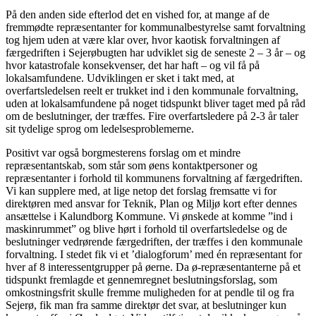
På den anden side efterlod det en vished for, at mange af de
fremmødte repræsentanter for kommunalbestyrelse samt forvaltning
tog hjem uden at være klar over, hvor kaotisk forvaltningen af
færgedriften i Sejerøbugten har udviklet sig de seneste 2 – 3 år – og
hvor katastrofale konsekvenser, det har haft – og vil få på
lokalsamfundene. Udviklingen er sket i takt med, at
overfartsledelsen reelt er trukket ind i den kommunale forvaltning,
uden at lokalsamfundene på noget tidspunkt bliver taget med på råd
om de beslutninger, der træffes. Fire overfartsledere på 2-3 år taler
sit tydelige sprog om ledelsesproblemerne.
Positivt var også borgmesterens forslag om et mindre
repræsentantskab, som står som øens kontaktpersoner og
repræsentanter i forhold til kommunens forvaltning af færgedriften.
Vi kan supplere med, at lige netop det forslag fremsatte vi for
direktøren med ansvar for Teknik, Plan og Miljø kort efter dennes
ansættelse i Kalundborg Kommune. Vi ønskede at komme ”ind i
maskinrummet” og blive hørt i forhold til overfartsledelse og de
beslutninger vedrørende færgedriften, der træffes i den kommunale
forvaltning. I stedet fik vi et ’dialogforum’ med én repræsentant for
hver af 8 interessentgrupper på øerne. Da ø-repræsentanterne på et
tidspunkt fremlagde et gennemregnet beslutningsforslag, som
omkostningsfrit skulle fremme muligheden for at pendle til og fra
Sejerø, fik man fra samme direktør det svar, at beslutninger kun