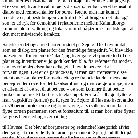
kunne træffes i Ø-udvalget. Vi kan tilføje, at der ikke kan peges på
ét eksempel, hvor forvaltningens dispositioner har været fremsat til
dialog med repræsentanter for øerne, førend man har kunnet
meddele os, at beslutningen var truffet. Så at bruge ordet ’dialog’
som et udtryk for demokrati i relationerne mellem Kalundborgs
kommunale forvaltning og lokalsamfund på øerne er politisk spin af
den mest misvisende karakter.
Således er det også med borgermødet på Sejerø. Det blev omtalt
som en dialog om planer for den fremtidige færgedrift. Vi blev ikke
præsenteret for en eneste ’plan’, og hver gang vi spurgte ind til de
planer og intentioner vi jo godt kender, bl.a. fra referater fra møder,
som overfartsledelsen har deltaget i, blev de benægtet af
forvaltningen. Det er da paradoksalt, at man kan fremsætte disse
intentioner og planer for mødedeltagere fra hele landet, mens man
benægter dem overfor det lokalsamfund og den vælgergruppe, man
er aflønnet af og sat til at betjene – og som kommer til at betale
omkostningerne. Et kort rids til eksempel: For få år tilbage flyttede
man vagtskiftet (tørnen) på færgen fra Sejerø til Havnsø hvert andet
år. Øboerne protesterede og forudsagde, at så ville man om få år
flytte tørnen permanent som et forstadium til, at man kort efter flytter
færgens hjemsted og overnatning
til Havnsø. Det blev af borgmester og rederichef kategorisk afvist
dengang, at man ville flytte tørnen permanent! Spurgt ind til det på