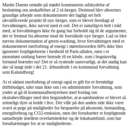
Martin Damm omtalte på mødet kommunens udskydelse af
beslutning om anskaffelser af 2 el-færger. Derimod blev øboernes
grundige arbejde som dokumenterer det fagligt set helt
ukvalificerede projekt til nye færger, som er blevet fremlagt af
forvaltningen, ikke nævnt med et ord. Det er naturligvis helt i tråd
med, at forvaltningen ikke én gang har forholdt sig til de argumenter,
der er fremsat fra øboerne mod de foreslåede nye færger. Lad os blot
nævne dokumentation af green-washing, hvor forvaltningen med et
dokumenteret merforbrug af energi i størrelsesorden 60% ikke blot
ignorerer forpligtelserne i henhold til Paris-aftalen, men i et
monstrøst omfang bærer brænde til en klode, som i bogstavelig
forstand brænder nu! Det er så rystende uansvarligt, at det stadig kan
ske så langt inde i det 21. århundrede i en kommunal forvaltning
som Kalundborg!
At et sådant merforbrug af energi også er gift for et fremtidigt
driftsbudget, taler man ikke om i en administrativ forvaltning, som
ynder at gå til kommunalbestyrelsen med forslag om
ekstrabevillinger med den begrundelse, at ø-samfundene er blevet så
urimeligt dyre at holde i live. Det ville på den anden side ikke være
svært at pege på muligheder for besparelse på økonomi, bemanding,
energiforbrug og CO2-emission, men det forudsætter et forpligtende
samarbejde imellem overfartsledelse og de lokalsamfund, som har
forudsætninger for at se mulighederne.