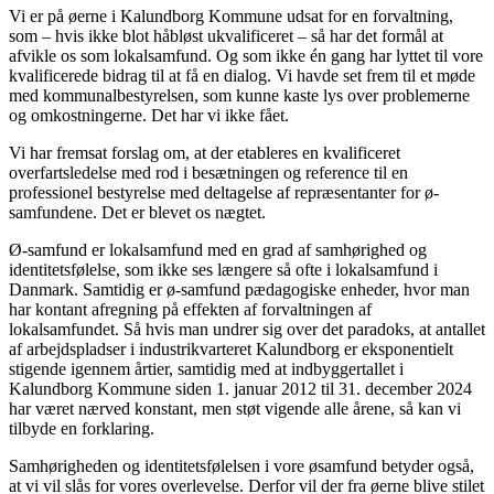
Vi er på øerne i Kalundborg Kommune udsat for en forvaltning,
som – hvis ikke blot håbløst ukvalificeret – så har det formål at
afvikle os som lokalsamfund. Og som ikke én gang har lyttet til vore
kvalificerede bidrag til at få en dialog. Vi havde set frem til et møde
med kommunalbestyrelsen, som kunne kaste lys over problemerne
og omkostningerne. Det har vi ikke fået.
Vi har fremsat forslag om, at der etableres en kvalificeret
overfartsledelse med rod i besætningen og reference til en
professionel bestyrelse med deltagelse af repræsentanter for ø-
samfundene. Det er blevet os nægtet.
Ø-samfund er lokalsamfund med en grad af samhørighed og
identitetsfølelse, som ikke ses længere så ofte i lokalsamfund i
Danmark. Samtidig er ø-samfund pædagogiske enheder, hvor man
har kontant afregning på effekten af forvaltningen af
lokalsamfundet. Så hvis man undrer sig over det paradoks, at antallet
af arbejdspladser i industrikvarteret Kalundborg er eksponentielt
stigende igennem årtier, samtidig med at indbyggertallet i
Kalundborg Kommune siden 1. januar 2012 til 31. december 2024
har været nærved konstant, men støt vigende alle årene, så kan vi
tilbyde en forklaring.
Samhørigheden og identitetsfølelsen i vore øsamfund betyder også,
at vi vil slås for vores overlevelse. Derfor vil der fra øerne blive stilet