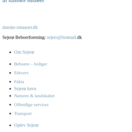
af danske småøer
danske-smaaoer.dk
Sejerø Beboerforening:
sejero@hotmail.
dk
Om Sejerø
Beboere – boliger
Erhverv
Fakta
Sejerø havn
Naturen & landskabet
Offentlige services
Transport
Oplev Sejerø