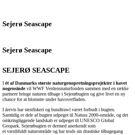
Sejerø Seascape
Sejerø Seascape
SEJERØ SEASCAPE
I
ét af Danmarks største naturgenopretningsprojekter i havet
nogensinde
vil WWF Verdensnaturfonden sammen med en række
partnere bringe naturen tilbage i Sejerøbugten og give livet en ny
chance for at blomstre under havoverfladen.
I årevis har stenfiskeri og bundtrawl
været forbudt i bugten.
Samtidig er dele af bugten udpeget til Natura 2000-område, og det
omkringliggende landskab er udpeget til UNESCO Global
Geopark. Sejerø
b
ugten
er dermed
anerkendt
som
e
t
værdiful
dt
naturområd
e
og har
trods sin drastiske tilbagegang