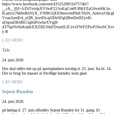
https://www.facebook.com/reel/4352529931675740/?
__cft__[0]=AZbTvtvlpXY9xrF22AnEqCm0UBKFZaG6vmSK3a-
ILum1z7h6bnRhVyX_YNl8GQEE9mwemPfnET6sN_AekwyOijcg
Vvae2umEel_yQR_loysEb-qODnSFgQBmDnHZyoR-
uOqoaDK6BG5gfetPzwheXVgj9-
437SptYo9yKnjdcEXZIIZ10uFDxmSLICzvvFWFZPwPJ3eoSC
y-R
LÆS MERE
Telt
24. juni 2026
Der skal stilles telt op på sportspladsen torsdag d. 25. juni. fra kl. 14.
Der er brug for masser af frivillige hænder, kom glad.
LÆS MERE
Sejerø Runden
24. juni 2026
på lørdag d. 27. juni afholdes Sejerø Runden for 11. gang. Et