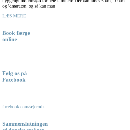
hyggeligt motionsløb for hele familien! Der kan løbes 5 km, 10 km
og ½maraton, og så kan man
LÆS MERE
Book færge
online
Følg os på
Facebook
facebook.com/sejerodk
Sammenslutningen