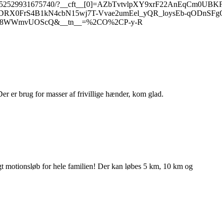
reel/4352529931675740/?__cft__[0]=AZbTvtvlpXY9xrF22AnEqCm0U
RX0FrS4B1kN4cbN15wj7T-Vvae2umEel_yQR_loysEb-qODnSF
Xvt8WWmvUOScQ&__tn__=%2CO%2CP-y-R
. Der er brug for masser af frivillige hænder, kom glad.
igt motionsløb for hele familien! Der kan løbes 5 km, 10 km og