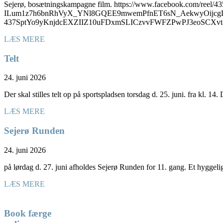
Sejerø, bosætningskampagne film. https://www.facebook.com/
ILum1z7h6bnRhVyX_YNl8GQEE9mwemPfnET6sN_AekwyOijcgD
437SptYo9yKnjdcEXZIIZ10uFDxmSLICzvvFWFZPwPJ3eoSC
LÆS MERE
Telt
24. juni 2026
Der skal stilles telt op på sportspladsen torsdag d. 25. juni. fra kl. 14
LÆS MERE
Sejerø Runden
24. juni 2026
på lørdag d. 27. juni afholdes Sejerø Runden for 11. gang. Et hyggel
LÆS MERE
Book færge