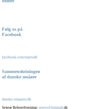
online
Følg os på
Facebook
facebook.com/sejerodk
Sammenslutningen
af danske småøer
danske-smaaoer.dk
Sejerø Beboerforening:
sejero@hotmail.
dk