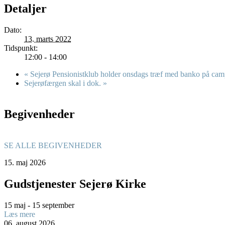
Detaljer
Dato:
13. marts 2022
Tidspunkt:
12:00 - 14:00
«
Sejerø Pensionistklub holder onsdags træf med banko på ca
Sejerøfærgen skal i dok.
»
Begivenheder
SE ALLE BEGIVENHEDER
15.
maj
2026
Gudstjenester Sejerø Kirke
15 maj - 15 september
Læs mere
06.
august
2026