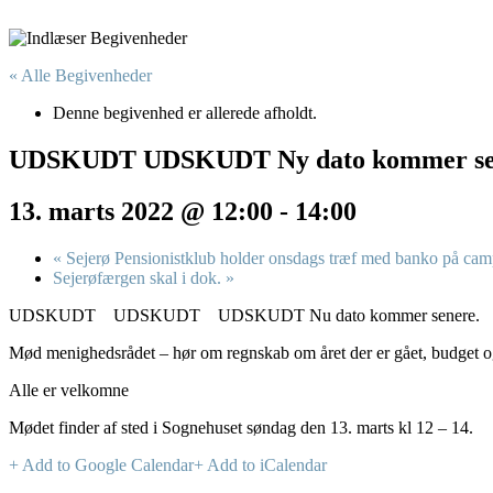
« Alle Begivenheder
Denne begivenhed er allerede afholdt.
UDSKUDT UDSKUDT Ny dato kommer senere
13. marts 2022 @ 12:00
-
14:00
«
Sejerø Pensionistklub holder onsdags træf med banko på ca
Sejerøfærgen skal i dok.
»
UDSKUDT UDSKUDT UDSKUDT Nu dato kommer senere.
Mød menighedsrådet – hør om regnskab om året der er gået, budget o
Alle er velkomne
Mødet finder af sted i Sognehuset søndag den 13. marts kl 12 – 14.
+ Add to Google Calendar
+ Add to iCalendar