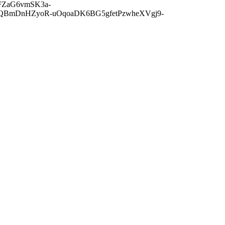
BKFZaG6vmSK3a-
gQBmDnHZyoR-uOqoaDK6BG5gfetPzwheXVgj9-