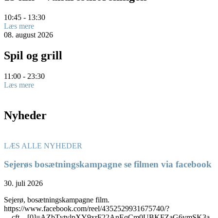
10:45 - 13:30
Læs mere
08.
august
2026
Spil og grill
11:00 - 23:30
Læs mere
Nyheder
LÆS ALLE NYHEDER
Sejerøs bosætningskampagne se filmen via facebook
30. juli 2026
Sejerø, bosætningskampagne film.
https://www.facebook.com/reel/4352529931675740/?
__cft__[0]=AZbTvtvlpXY9xrF22AnEqCm0UBKFZaG6vmSK3a-