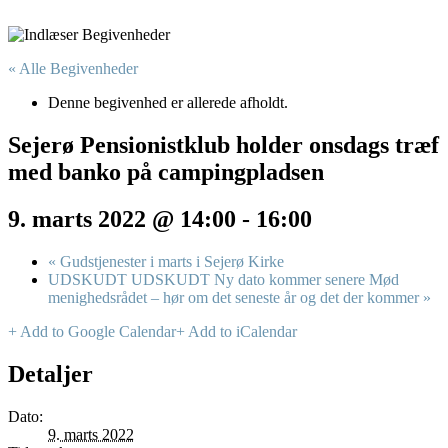
« Alle Begivenheder
Denne begivenhed er allerede afholdt.
Sejerø Pensionistklub holder onsdags træf
med banko på campingpladsen
9. marts 2022 @ 14:00
-
16:00
«
Gudstjenester i marts i Sejerø Kirke
UDSKUDT UDSKUDT Ny dato kommer senere Mød
menighedsrådet – hør om det seneste år og det der kommer
»
+ Add to Google Calendar
+ Add to iCalendar
Detaljer
Dato:
9. marts 2022