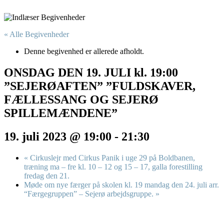
« Alle Begivenheder
Denne begivenhed er allerede afholdt.
ONSDAG DEN 19. JULI kl. 19:00
”SEJERØAFTEN” ”FULDSKAVER,
FÆLLESSANG OG SEJERØ
SPILLEMÆNDENE”
19. juli 2023 @ 19:00
-
21:30
«
Cirkuslejr med Cirkus Panik i uge 29 på Boldbanen,
træning ma – fre kl. 10 – 12 og 15 – 17, galla forestilling
fredag den 21.
Møde om nye færger på skolen kl. 19 mandag den 24. juli arr.
“Færgegruppen” – Sejerø arbejdsgruppe.
»