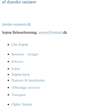
af danske småøer
danske-smaaoer.dk
Sejerø Beboerforening:
sejero@hotmail.
dk
Om Sejerø
Beboere – boliger
Erhverv
Fakta
Sejerø havn
Naturen & landskabet
Offentlige services
Transport
Oplev Sejerø