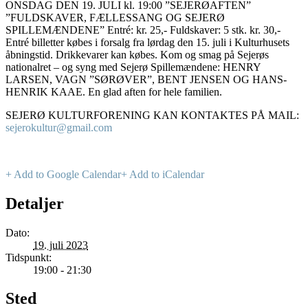
ONSDAG DEN 19. JULI kl. 19:00 ”SEJERØAFTEN”
”FULDSKAVER, FÆLLESSANG OG SEJERØ
SPILLEMÆNDENE” Entré: kr. 25,- Fuldskaver: 5 stk. kr. 30,-
Entré billetter købes i forsalg fra lørdag den 15. juli i Kulturhusets
åbningstid. Drikkevarer kan købes. Kom og smag på Sejerøs
nationalret – og syng med Sejerø Spillemændene: HENRY
LARSEN, VAGN ”SØRØVER”, BENT JENSEN OG HANS-
HENRIK KAAE. En glad aften for hele familien.
SEJERØ KULTURFORENING KAN KONTAKTES PÅ MAIL:
sejerokultur@gmail.com
+ Add to Google Calendar
+ Add to iCalendar
Detaljer
Dato:
19. juli 2023
Tidspunkt:
19:00 - 21:30
Sted