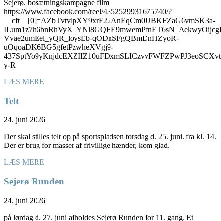
Sejerø, bosætningskampagne film.
https://www.facebook.com/reel/4352529931675740/?
__cft__[0]=AZbTvtvlpXY9xrF22AnEqCm0UBKFZaG6vmSK3a-
ILum1z7h6bnRhVyX_YNl8GQEE9mwemPfnET6sN_AekwyOijcg
Vvae2umEel_yQR_loysEb-qODnSFgQBmDnHZyoR-
uOqoaDK6BG5gfetPzwheXVgj9-
437SptYo9yKnjdcEXZIIZ10uFDxmSLICzvvFWFZPwPJ3eoSC
y-R
LÆS MERE
Telt
24. juni 2026
Der skal stilles telt op på sportspladsen torsdag d. 25. juni. fra kl. 14.
Der er brug for masser af frivillige hænder, kom glad.
LÆS MERE
Sejerø Runden
24. juni 2026
på lørdag d. 27. juni afholdes Sejerø Runden for 11. gang. Et