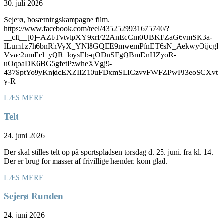
30. juli 2026
Sejerø, bosætningskampagne film.
https://www.facebook.com/reel/4352529931675740/?
__cft__[0]=AZbTvtvlpXY9xrF22AnEqCm0UBKFZaG6vmSK3a-
ILum1z7h6bnRhVyX_YNl8GQEE9mwemPfnET6sN_AekwyOijcg
Vvae2umEel_yQR_loysEb-qODnSFgQBmDnHZyoR-
uOqoaDK6BG5gfetPzwheXVgj9-
437SptYo9yKnjdcEXZIIZ10uFDxmSLICzvvFWFZPwPJ3eoSC
y-R
LÆS MERE
Telt
24. juni 2026
Der skal stilles telt op på sportspladsen torsdag d. 25. juni. fra kl. 14.
Der er brug for masser af frivillige hænder, kom glad.
LÆS MERE
Sejerø Runden
24. juni 2026